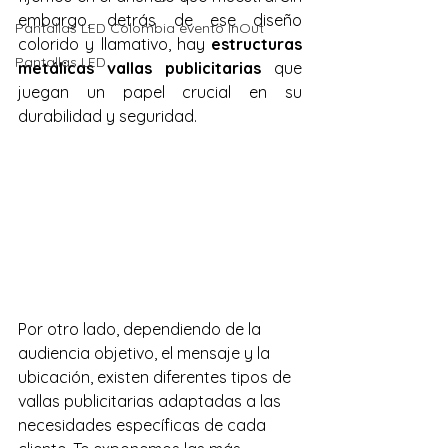
embargo, detrás de ese diseño 
Pantallas LED Colombia evento InOut
colorido y llamativo, hay 
estructuras 
Pantallas LED
metálicas vallas publicitarias
 que 
juegan un papel crucial en su 
durabilidad y seguridad.
Por otro lado, dependiendo de la 
audiencia objetivo, el mensaje y la 
ubicación, existen diferentes tipos de 
vallas publicitarias adaptadas a las 
necesidades específicas de cada 