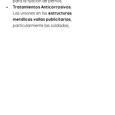
para la fijación de pernos.
Tratamientos Anticorrosivos
: 
Las uniones en las 
estructuras 
metálicas vallas publicitarias
, 
particularmente las soldadas, 
pueden ser vulnerables a la 
corrosión. Es esencial tratar 
estas áreas con pinturas 
anticorrosivas o mediante 
galvanizado para garantizar su 
longevidad.
Diseño de la Unión
: Las uniones 
en las 
estructuras metálicas 
vallas publicitarias
 deben ser 
diseñadas considerando cargas, 
como el peso de la valla, cargas 
de viento, y otros factores 
externos. Es importante que las 
uniones estén distribuidas 