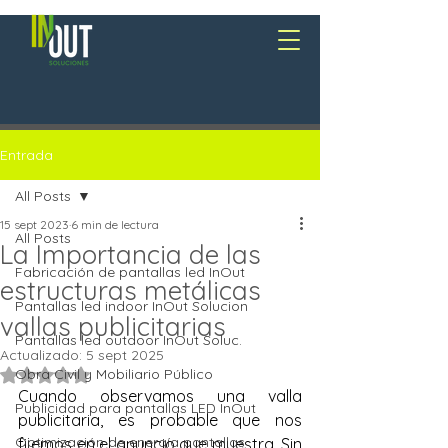
Entrada
All Posts
15 sept 2023
6 min de lectura
All Posts
La Importancia de las
Fabricación de pantallas led InOut
estructuras metálicas
Pantallas led indoor InOut Solucion
vallas publicitarias
Pantallas led outdoor InOut Soluc.
Actualizado:
5 sept 2025
Obtuvo NaN de 5 estrellas.
Obra Civil y Mobiliario Público
Cuando observamos una valla 
Publicidad para pantallas LED InOut
publicitaria, es probable que nos 
Optimización de energía pantallas
fijemos en el anuncio que muestra. Sin 