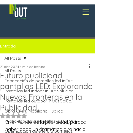
Entrada
All Posts
21 abr 2024
4 min de lectura
All Posts
Futuro publicidad
Fabricación de pantallas led InOut
pantallas LED: Explorando
Pantallas led indoor InOut Solucion
Nuevas Fronteras en la
Pantallas led outdoor InOut Soluc.
Publicidad
Obra Civil y Mobiliario Público
Obtuvo NaN de 5 estrellas.
Publicidad para pantallas LED InOut
En el mundo de la publicidad, parece 
haber dado un dramático giro hacia 
Optimización de energía pantallas