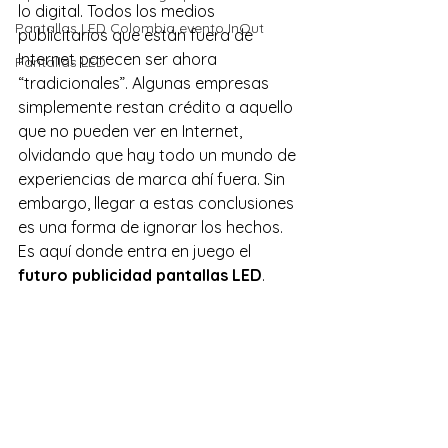
lo digital. Todos los medios 
Pantallas LED Colombia evento InOut
publicitarios que están fuera de 
Internet parecen ser ahora 
Pantallas LED
“tradicionales”. Algunas empresas 
simplemente restan crédito a aquello 
que no pueden ver en Internet, 
olvidando que hay todo un mundo de 
experiencias de marca ahí fuera. Sin 
embargo, llegar a estas conclusiones 
es una forma de ignorar los hechos. 
Es aquí donde entra en juego el 
futuro publicidad pantallas LED
.