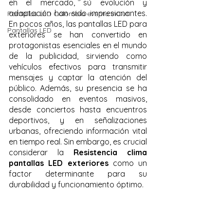
en el mercado, su evolución y 
adaptación han sido impresionantes. 
Pantallas LED Colombia evento InOut
En pocos años, las pantallas LED para 
Pantallas LED
exteriores se han convertido en 
protagonistas esenciales en el mundo 
de la publicidad, sirviendo como 
vehículos efectivos para transmitir 
mensajes y captar la atención del 
público. Además, su presencia se ha 
consolidado en eventos masivos, 
desde conciertos hasta encuentros 
deportivos, y en señalizaciones 
urbanas, ofreciendo información vital 
en tiempo real. Sin embargo, es crucial 
considerar la 
Resistencia clima 
pantallas LED exteriores
 como un 
factor determinante para su 
durabilidad y funcionamiento óptimo.