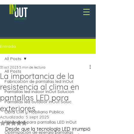
Entrada
All Posts
31 oct 2023
5 min de lectura
All Posts
La importancia de la
Fabricación de pantallas led InOut
resistencia al clima en
Pantallas led indoor InOut Solucion
pantallas LED para
Pantallas led outdoor InOut Soluc.
exteriores
Obra Civil y Mobiliario Público
Actualizado:
5 sept 2025
Publicidad para pantallas LED InOut
Obtuvo NaN de 5 estrellas.
Desde que la tecnología LED irrumpió 
Optimización de energía pantallas